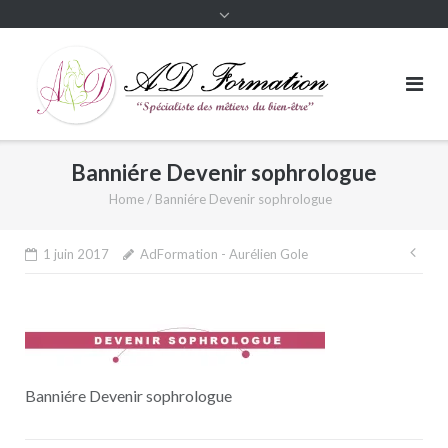
Banniére Devenir sophrologue
Home
/
Banniére Devenir sophrologue
Nav
1 juin 2017
AdFormation - Aurélien Gole
de
l’ar
Banniére Devenir sophrologue