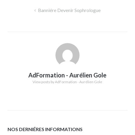
Navigation
Banniére Devenir Sophrologue
de
l’article
AdFormation - Aurélien Gole
View posts by AdFormation - Aurélien Gole
NOS DERNIÉRES INFORMATIONS