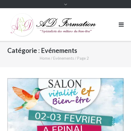
Catégorie :
Evénements
Home
/
Evénements
/
Page 2