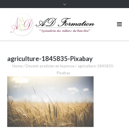
agriculture-1845835-Pixabay
Home
/
Devenir praticien en hypnose
/
agriculture-1845835-
Pixabay