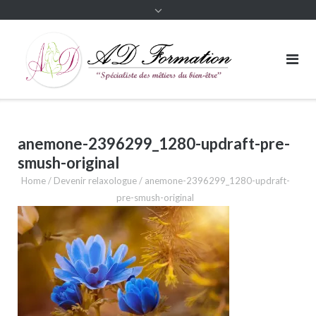
anemone-2396299_1280-updraft-pre-
smush-original
Home
/
Devenir relaxologue
/
anemone-2396299_1280-updraft-
pre-smush-original