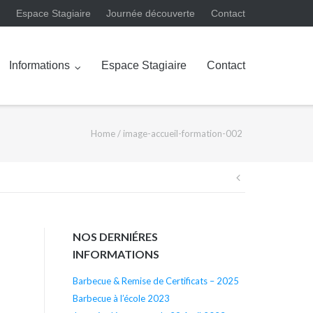
Espace Stagiaire
Journée découverte
Contact
Informations
Espace Stagiaire
Contact
Home
/
image-accueil-formation-002
Navigation
de
NOS DERNIÉRES
l’article
INFORMATIONS
Barbecue & Remise de Certificats – 2025
Barbecue à l’école 2023