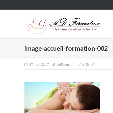
Skip
to
content
image-accueil-formation-002
27 avril 2017
AdFormation - Aurélien Gole