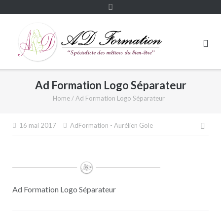
Ad Formation Logo Séparateur
Home
/
Ad Formation Logo Séparateur
Navi
16 mai 2017
AdFormation - Aurélien Gole
de
l’art
Ad Formation Logo Séparateur