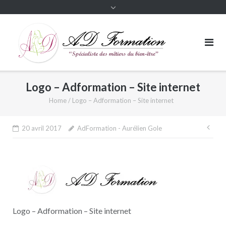
Logo – Adformation – Site internet
Home
/
Logo – Adformation – Site internet
Nav
20 avril 2017
AdFormation - Aurélien Gole
de
l’ar
Logo – Adformation – Site internet