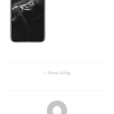
Navigation
Phone-X.png
de
l’article