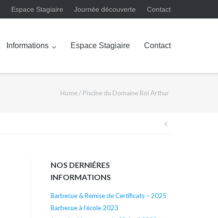
Espace Stagiaire
Journée découverte
Contact
Informations
Espace Stagiaire
Contact
Home
/
Piscine du Domaine Roi Arthur
Navigation
de
NOS DERNIÉRES
l’article
INFORMATIONS
Barbecue & Remise de Certificats – 2025
Barbecue à l’école 2023