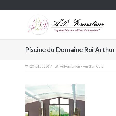
Skip
to
content
Piscine du Domaine Roi Arthur
20 juillet 2017
AdFormation - Aurélien Gole